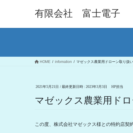
コ
ナ
ン
ビ
有限会社 富士電子
テ
ゲ
ン
ー
ツ
シ
へ
ョ
ス
ン
キ
に
ッ
移
HOME
infomation
マゼックス農業用ドローン取り扱
プ
動
2021年5月21日
/ 最終更新日時 :
2023年3月3日
HP担当
マゼックス農業用ドロ
この度、株式会社マゼックス様との特約店契