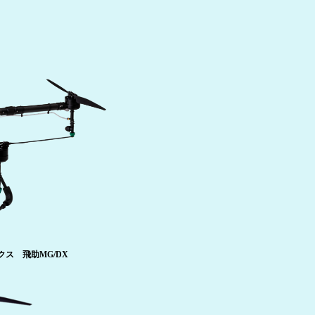
クス 飛助MG/DX